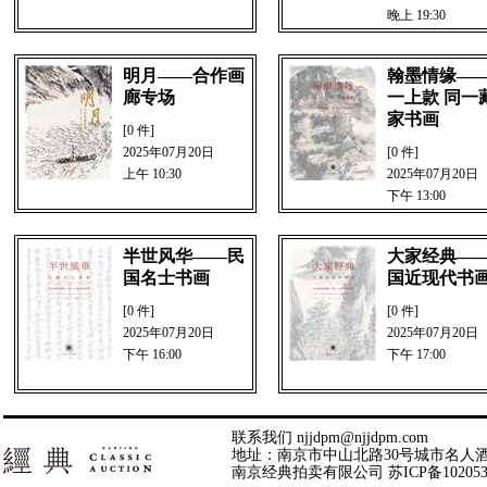
晚上 19:30
明月——合作画
翰墨情缘—
廊专场
一上款 同一
家书画
[0 件]
2025年07月20日
[0 件]
上午 10:30
2025年07月20日
下午 13:00
半世风华——民
大家经典—
国名士书画
国近现代书
[0 件]
[0 件]
2025年07月20日
2025年07月20日
下午 16:00
下午 17:00
联系我们 njjdpm@njjdpm.com
地址：南京市中山北路30号城市名人酒店43层 | 邮
南京经典拍卖有限公司
苏ICP备10205